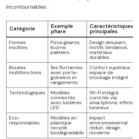
incontournables :
Exemple
Caractéristiques
Catégorie
phare
principales
Formes
Pizza géante,
Design amusant,
insolites
licorne,
motifs tendance,
palmiers
matériaux
durables
Bouées
Îles flottantes
Confort supérieur,
multifonctions
avec porte-
espace de
gobelets et
stockage intégré
rangements
Technologiques
Modèles
Wi-Fi intégré,
connectés
contrôle via
avec lumières
smartphone, effets
LED
lumineux
Eco-
Modèles en
Impact
responsables
plastique
environnemental
recyclé,
réduit, design
biodégradable
moderne