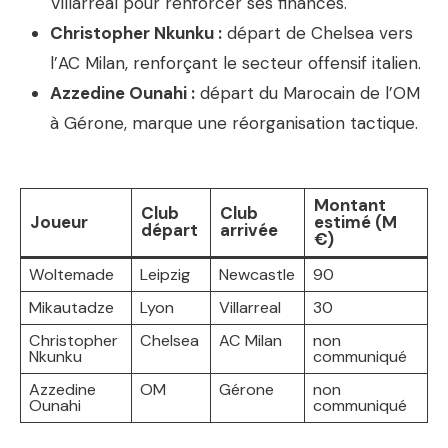
Villarreal pour renforcer ses finances.
Christopher Nkunku :
départ de Chelsea vers
l’AC Milan, renforçant le secteur offensif italien.
Azzedine Ounahi :
départ du Marocain de l’OM
à Gérone, marque une réorganisation tactique.
Montant
Club
Club
Joueur
estimé (M
départ
arrivée
€)
Woltemade
Leipzig
Newcastle
90
Mikautadze
Lyon
Villarreal
30
Christopher
Chelsea
AC Milan
non
Nkunku
communiqué
Azzedine
OM
Gérone
non
Ounahi
communiqué