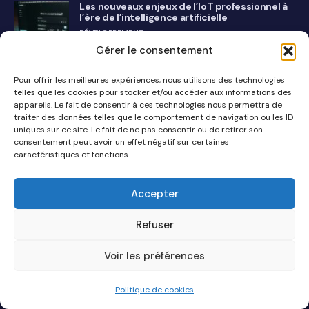
Les nouveaux enjeux de l’IoT professionnel à
l’ère de l’intelligence artificielle
DÉVELOPPEMENT
Gérer le consentement
Pour offrir les meilleures expériences, nous utilisons des technologies
telles que les cookies pour stocker et/ou accéder aux informations des
Comparatif des meilleurs sextoys : notre guide 2024 sur
appareils. Le fait de consentir à ces technologies nous permettra de
Meilleur Sextoy
traiter des données telles que le comportement de navigation ou les ID
BLOG
uniques sur ce site. Le fait de ne pas consentir ou de retirer son
consentement peut avoir un effet négatif sur certaines
caractéristiques et fonctions.
Découvrez notre sélection de lingerie féminine séduisante
BLOG
Accepter
Refuser
Voir les préférences
CATÉGORIES
Politique de cookies
Blog