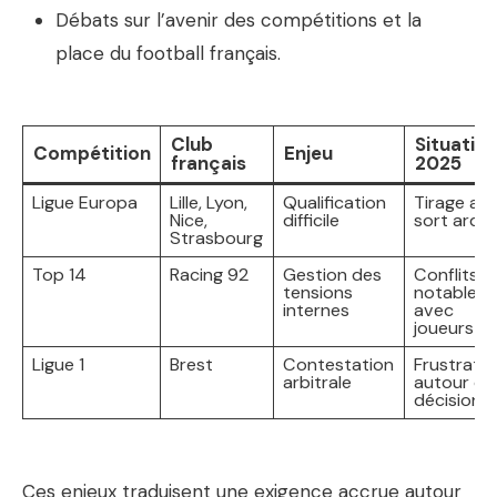
Débats sur l’avenir des compétitions et la
place du football français.
Club
Situatio
Compétition
Enjeu
français
2025
Ligue Europa
Lille, Lyon,
Qualification
Tirage au
Nice,
difficile
sort ardu
Strasbourg
Top 14
Racing 92
Gestion des
Conflits
tensions
notables
internes
avec
joueurs
Ligue 1
Brest
Contestation
Frustratio
arbitrale
autour de
décisions
Ces enjeux traduisent une exigence accrue autour