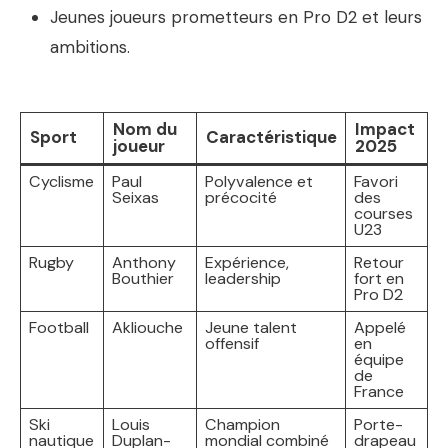
Jeunes joueurs prometteurs en Pro D2 et leurs
ambitions.
Nom du
Impact
Sport
Caractéristique
joueur
2025
Cyclisme
Paul
Polyvalence et
Favori
Seixas
précocité
des
courses
U23
Rugby
Anthony
Expérience,
Retour
Bouthier
leadership
fort en
Pro D2
Football
Akliouche
Jeune talent
Appelé
offensif
en
équipe
de
France
Ski
Louis
Champion
Porte-
nautique
Duplan-
mondial combiné
drapeau